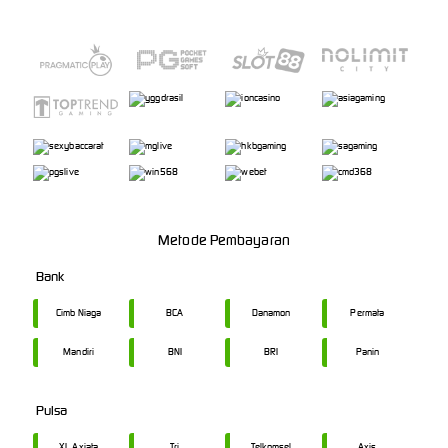
Metode Pembayaran
Bank
Cimb Niaga
BCA
Danamon
Permata
Mandiri
BNI
BRI
Panin
Pulsa
XL Axiata
Tri
Telkomsel
Axis