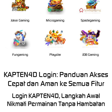
Joker Gaming
Microgaming
Spadegaming
Fungaming
Playstar
JDB Gaming
KAPTEN4D Login: Panduan Akses
Cepat dan Aman ke Semua Fitur
Login KAPTEN4D, Langkah Awal
Nikmati Permainan Tanpa Hambatan