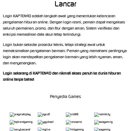
Lancar
Login KAPTEN4D adalah langkah awal yang menentukan kelancaran
pengalaman hiburan online. Dengan login resmi, pemain dapat mengakses
seluruh permainan, promo, dan fitur dengan aman. Sistem verifikasi dan
enkripsi memastikan data akun tetap terlindungi.
Login bukan sekadar prosedur teknis, tetapi strategi awal untuk
memaksimalkan pengalaman bermain. Pemain yang memahami pentingnya
login akan mendapatkan pengalaman bermain yang lebih nyaman, aman,
dan menyenangkan.
Login sekarang di
KAPTEN4D
dan nikmati akses penuh ke dunia hiburan
online tanpa batas!
Penyedia Games