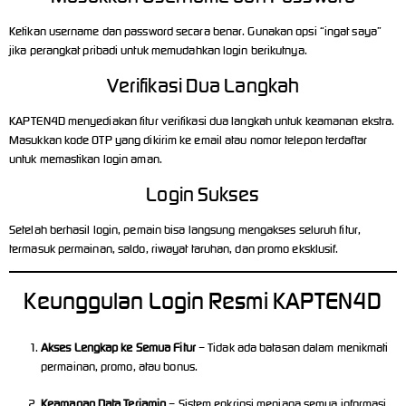
Ketikan username dan password secara benar. Gunakan opsi “ingat saya”
jika perangkat pribadi untuk memudahkan login berikutnya.
Verifikasi Dua Langkah
KAPTEN4D menyediakan fitur verifikasi dua langkah untuk keamanan ekstra.
Masukkan kode OTP yang dikirim ke email atau nomor telepon terdaftar
untuk memastikan login aman.
Login Sukses
Setelah berhasil login, pemain bisa langsung mengakses seluruh fitur,
termasuk permainan, saldo, riwayat taruhan, dan promo eksklusif.
Keunggulan Login Resmi KAPTEN4D
Akses Lengkap ke Semua Fitur
– Tidak ada batasan dalam menikmati
permainan, promo, atau bonus.
Keamanan Data Terjamin
– Sistem enkripsi menjaga semua informasi