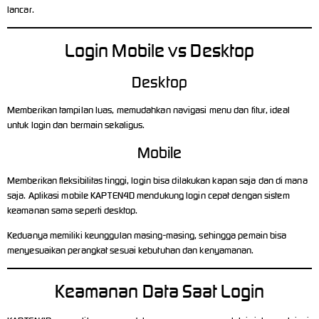
lancar.
Login Mobile vs Desktop
Desktop
Memberikan tampilan luas, memudahkan navigasi menu dan fitur, ideal
untuk login dan bermain sekaligus.
Mobile
Memberikan fleksibilitas tinggi, login bisa dilakukan kapan saja dan di mana
saja. Aplikasi mobile KAPTEN4D mendukung login cepat dengan sistem
keamanan sama seperti desktop.
Keduanya memiliki keunggulan masing-masing, sehingga pemain bisa
menyesuaikan perangkat sesuai kebutuhan dan kenyamanan.
Keamanan Data Saat Login